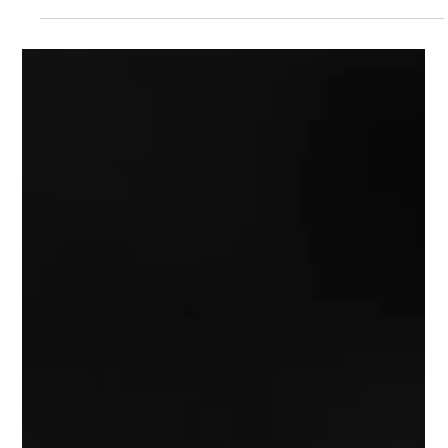
Effizienz im Agenturalltag: Wie man
Prozesse lieben lernt
Auch wenn sich die Agenturbranche auf die Fahnen schreibt,
in der digitalen Transformation ganz weit vorne zu sein – es
gibt noch eine...