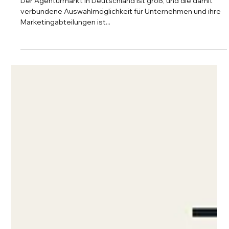
30. Jan. 2025
5 Min. Lesezeit
Komplettanbieter vs. Spezialist: Die
richtige Wahl für den Mittelstand
Der Agenturmarkt in Deutschland ist groß, und die damit
verbundene Auswahlmöglichkeit für Unternehmen und ihre
Marketingabteilungen ist...