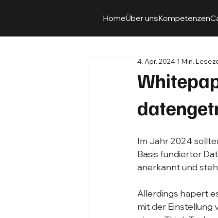
Home
Über uns
Kompetenzen
C
4. Apr. 2024
1 Min. Leseze
Whitepap
datenget
Im Jahr 2024 sollte
Basis fundierter Da
anerkannt und steh
Allerdings hapert e
mit der Einstellung