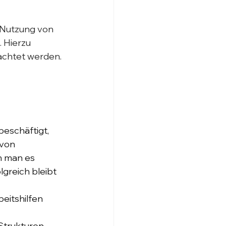
 Nutzung von 
 Hierzu 
achtet werden. 
beschäftigt, 
 von 
n man es 
lgreich bleibt 
eitshilfen 
Strukturen 