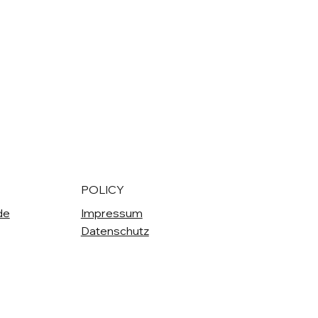
Work, Empowerment &
für 
Vertrauen
POLICY
de
Impressum
Datenschutz