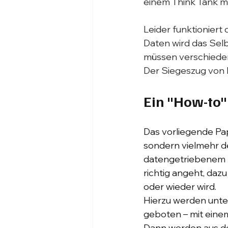
einem Think Tank mu
Leider funktioniert
Daten wird das Selb
müssen verschieden
Der Siegeszug von K
Ein "How-to
Das vorliegende Pape
sondern vielmehr de
datengetriebenem A
richtig angeht, dazu
oder wieder wird.
Hierzu werden unter
geboten – mit einem
Dann werden aus de