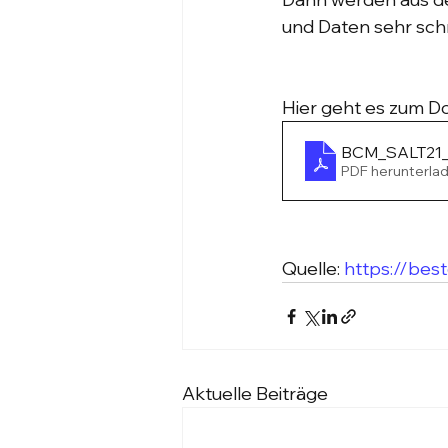
und Daten sehr schn
Hier geht es zum D
BCM_SALT21_W
PDF herunterla
Quelle: 
https://bes
Aktuelle Beiträge