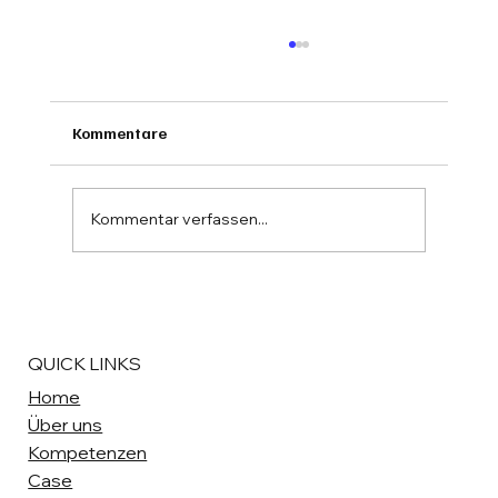
Kommentare
Kommentar verfassen...
Mitarbeiterführung in hybrider
Umgebung: New Work, Empowerment &
Vertrauen
QUICK LINKS
Home
Über uns
Kompetenzen
Case